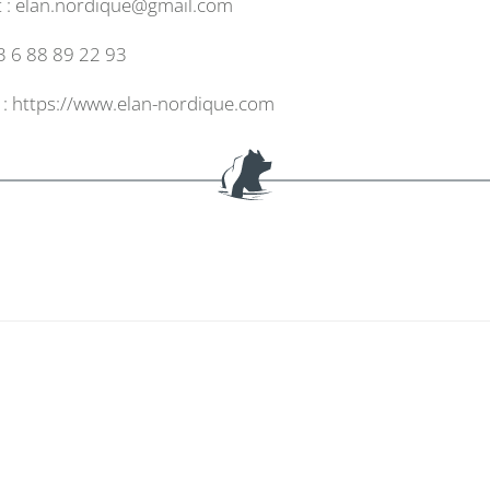
 :
elan.nordique@gmail.com
33 6 88 89 22 93
 :
https://www.elan-nordique.com