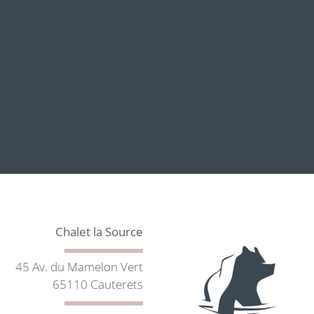
Chalet la Source
45 Av. du Mamelon Vert
65110 Cauterets