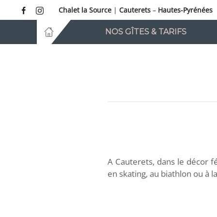
Chalet la Source
|
Cauterets
–
Hautes-Pyrénées
Accéder au contenu principal
NOS GÎTES & TARIFS
A Cauterets, dans le décor f
en skating, au biathlon ou à 