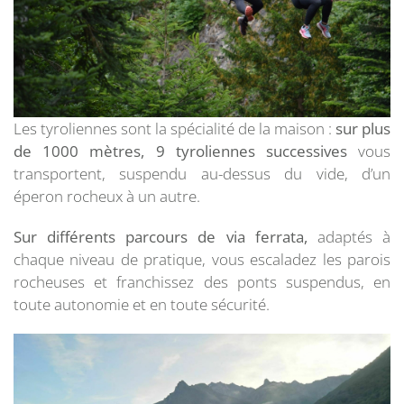
Les tyroliennes sont la spécialité de la maison :
sur plus
de 1000 mètres, 9 tyroliennes successives
vous
transportent, suspendu au-dessus du vide, d’un
éperon rocheux à un autre.
Sur différents parcours de via ferrata,
adaptés à
chaque niveau de pratique, vous escaladez les parois
rocheuses et franchissez des ponts suspendus, en
toute autonomie et en toute sécurité.