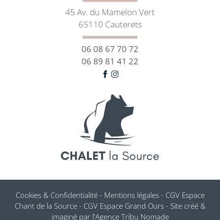
45 Av. du Mamelon Vert
65110 Cauterets
06 08 67 70 72
06 89 81 41 22
Cookies & Confidentialité
-
Mentions légales
-
CGV Espace
Chant de la Source
-
CGV Espace Grand Ours
- Site créé &
imaginé par l'
Agence Tribu Nomade