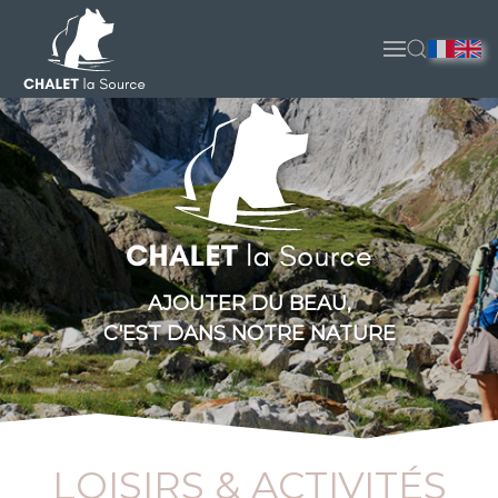
Accéder au contenu principal
AJOUTER DU BEAU,
C'EST DANS NOTRE NATURE
LOISIRS & ACTIVITÉS