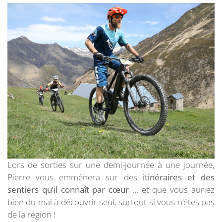
Lors de sorties sur une demi-journée à une journée,
Pierre vous emmènera s
ur des
itinéraires et des
sentiers qu’il connaît par cœur
… et que vous auriez
bien du mal à découvrir seul, surtout si vous n’êtes pas
de la région !